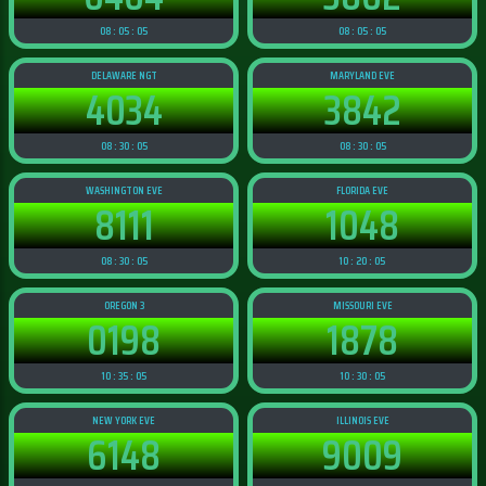
08 : 05 : 05
08 : 05 : 05
DELAWARE NGT
MARYLAND EVE
4034
3842
08 : 30 : 05
08 : 30 : 05
WASHINGTON EVE
FLORIDA EVE
8111
1048
08 : 30 : 05
10 : 20 : 05
OREGON 3
MISSOURI EVE
0198
1878
10 : 35 : 05
10 : 30 : 05
NEW YORK EVE
ILLINOIS EVE
6148
9009