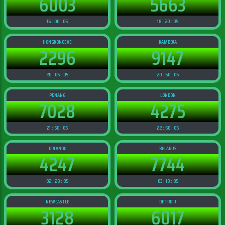
6003
5663
16 : 00 : 05
18 : 20 : 05
HONGKONGEVE
KAMBOJA
2296
9147
20 : 05 : 05
20 : 50 : 05
PENANG
LONDON
7028
4275
21 : 50 : 05
22 : 50 : 05
ORLANDO
BELARUS
4247
7744
02 : 20 : 05
03 : 10 : 05
NEWCASTLE
DETROIT
3128
6017