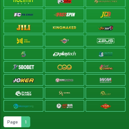
Page
1